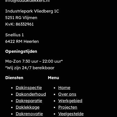
info@sddakdekkers.nl
Industriepark Vliedberg 1C
5251 RG Vlijmen
KvK: 86332961
Snellius 1
6422 RM Heerlen
Openingstijden
Ma-Zon 7:30 uur – 22:00 uur*
*Wij zijn 24/7 bereikbaar
Diensten
Menu
Dakinspectie
Home
Dakonderhoud
Over ons
Dakreparatie
Werkgebied
Daklekkage
Projecten
Dakrenovatie
Veelgestelde