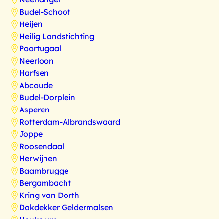
Budel-Schoot
Heijen
Heilig Landstichting
Poortugaal
Neerloon
Harfsen
Abcoude
Budel-Dorplein
Asperen
Rotterdam-Albrandswaard
Joppe
Roosendaal
Herwijnen
Baambrugge
Bergambacht
Kring van Dorth
Dakdekker Geldermalsen