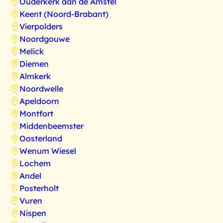
Ouderkerk aan de Amstel
Keent (Noord-Brabant)
Vierpolders
Noordgouwe
Melick
Diemen
Almkerk
Noordwelle
Apeldoorn
Montfort
Middenbeemster
Oosterland
Wenum Wiesel
Lochem
Andel
Posterholt
Vuren
Nispen