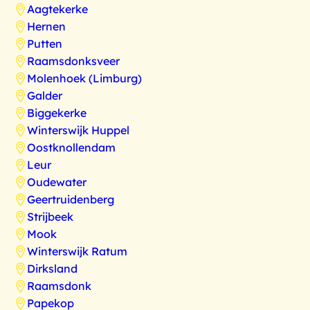
Aagtekerke
Hernen
Putten
Raamsdonksveer
Molenhoek (Limburg)
Galder
Biggekerke
Winterswijk Huppel
Oostknollendam
Leur
Oudewater
Geertruidenberg
Strijbeek
Mook
Winterswijk Ratum
Dirksland
Raamsdonk
Papekop