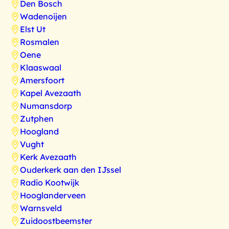
Den Bosch
Wadenoijen
Elst Ut
Rosmalen
Oene
Klaaswaal
Amersfoort
Kapel Avezaath
Numansdorp
Zutphen
Hoogland
Vught
Kerk Avezaath
Ouderkerk aan den IJssel
Radio Kootwijk
Hooglanderveen
Warnsveld
Zuidoostbeemster