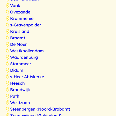
Varik
Ovezande
Krommenie
s-Gravenpolder
Kruisland
Braamt
De Moer
Westknollendam
Waardenburg
Starnmeer
Didam
s-Heer Abtskerke
Heesch
Brandwijk
Puth
Westzaan
Steenbergen (Noord-Brabant)
Zennewijnen (Gelderland)