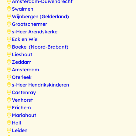
Amsterdam-Duivendrecht
Swalmen
Wijnbergen (Gelderland)
Grootschermer
s-Heer Arendskerke
Eck en Wiel
Boekel (Noord-Brabant)
Lieshout
Zeddam
Amsterdam
Oterleek
s-Heer Hendrikskinderen
Castenray
Venhorst
Erichem
Mariahout
Hall
Leiden