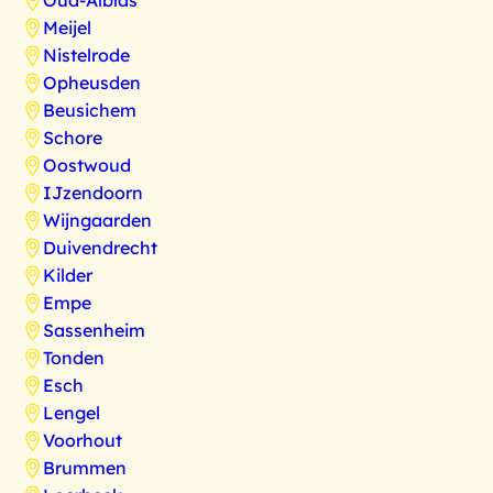
Oud-Alblas
Meijel
Nistelrode
Opheusden
Beusichem
Schore
Oostwoud
IJzendoorn
Wijngaarden
Duivendrecht
Kilder
Empe
Sassenheim
Tonden
Esch
Lengel
Voorhout
Brummen