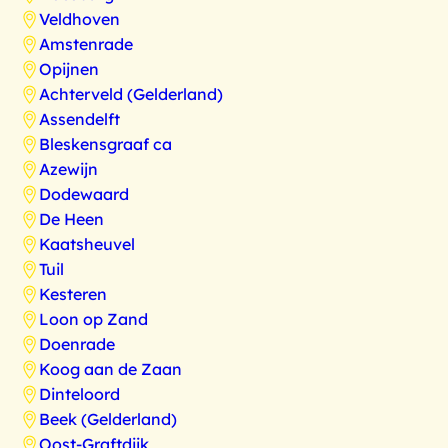
Veldhoven
Amstenrade
Opijnen
Achterveld (Gelderland)
Assendelft
Bleskensgraaf ca
Azewijn
Dodewaard
De Heen
Kaatsheuvel
Tuil
Kesteren
Loon op Zand
Doenrade
Koog aan de Zaan
Dinteloord
Beek (Gelderland)
Oost-Graftdijk