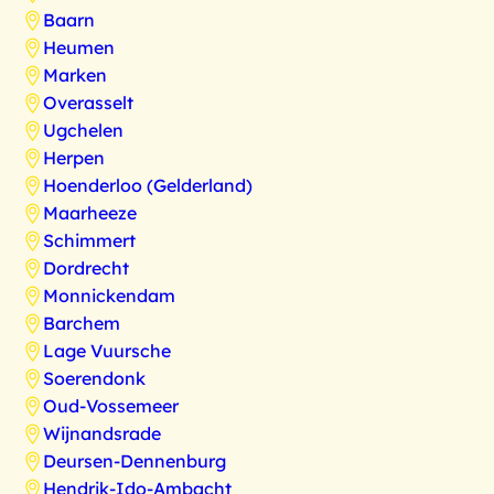
Baarn
Heumen
Marken
Overasselt
Ugchelen
Herpen
Hoenderloo (Gelderland)
Maarheeze
Schimmert
Dordrecht
Monnickendam
Barchem
Lage Vuursche
Soerendonk
Oud-Vossemeer
Wijnandsrade
Deursen-Dennenburg
Hendrik-Ido-Ambacht