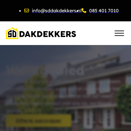
info@sddakdekkers.nl
085 401 7010
Werkgebied
Benieuwd waar wij u van dienst kunnen zijn? Neem
een kijkje bij plaatsen waar wij het vaakste aan het
werk zijn. Staat uw woonplaats er niet bij? Geen
probleem, neem contact met ons op, we helpen u
graag!
Offerte aanvragen