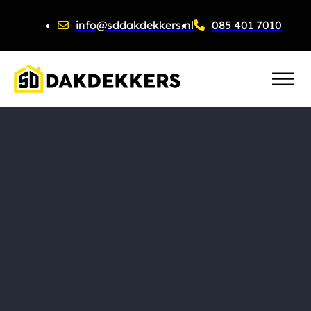
info@sddakdekkers.nl
085 401 7010