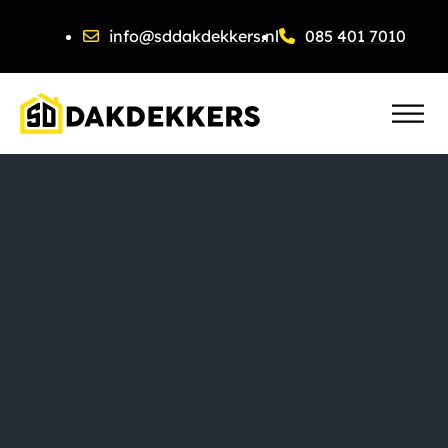
info@sddakdekkers.nl
085 401 7010