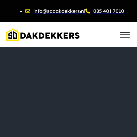
info@sddakdekkers.nl
085 401 7010