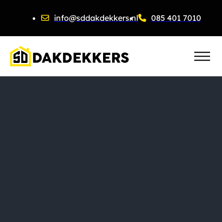
info@sddakdekkers.nl
085 401 7010