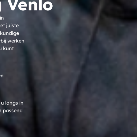
 Venlo
in
t juiste
kkundige
rbij werken
u kunt
en
u langs in
an passend