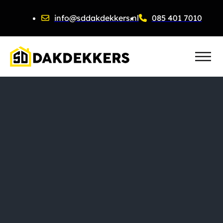
info@sddakdekkers.nl
085 401 7010