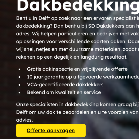
Dakbedekking
Bent u in Delft op zoek naar een ervaren specialist i
dakbedekking? Dan bent u bij SD Dakdekkers aan he
adres. Wij helpen particulieren en bedrijven met va
oplossingen voor verschillende soorten daken. Daa
wij snel, netjes en met duurzame materialen, zodat 
rekenen op een degelijk en langdurig resultaat.
Gratis dakinspectie en vrijblijvende offerte
10 jaar garantie op uitgevoerde werkzaamhed
VCA-gecertificeerde dakdekkers
Bekend om kwaliteit en service
Onze specialisten in dakbedekking komen graag bij 
Delft om uw dak te beoordelen en u te voorzien va
advies.
Offerte aanvragen