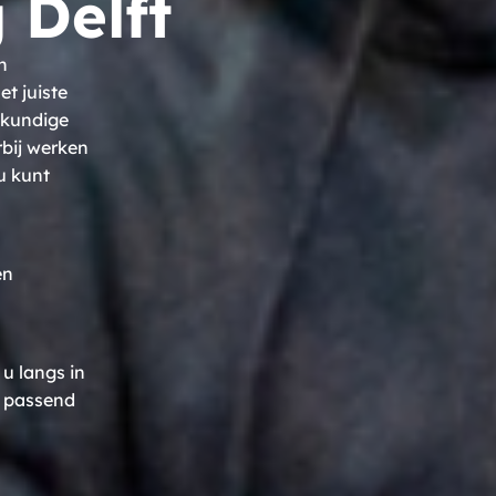
 Delft
n
t juiste
kkundige
rbij werken
u kunt
en
u langs in
n passend