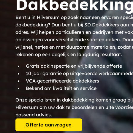
Dakbedekking
Bent u in Hilversum op zoek naar een ervaren specia
dakbedekking? Dan bent u bij SD Dakdekkers aan he
adres. Wij helpen particulieren en bedrijven met va
oplossingen voor verschillende soorten daken. Daa
wij snel, netjes en met duurzame materialen, zodat 
rekenen op een degelijk en langdurig resultaat.
Gratis dakinspectie en vrijblijvende offerte
10 jaar garantie op uitgevoerde werkzaamhed
VCA-gecertificeerde dakdekkers
Bekend om kwaliteit en service
Onze specialisten in dakbedekking komen graag bij 
Hilversum om uw dak te beoordelen en u te voorzie
passend advies.
Offerte aanvragen