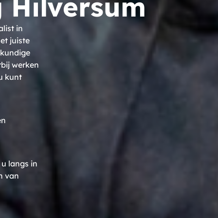
 Hilversum
list in
t juiste
kkundige
rbij werken
u kunt
en
u langs in
n van