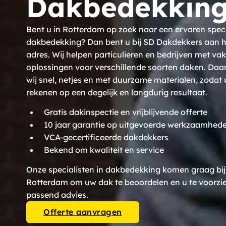
Dakbedekking
Bent u in Rotterdam op zoek naar een ervaren specia
dakbedekking? Dan bent u bij SD Dakdekkers aan he
adres. Wij helpen particulieren en bedrijven met va
oplossingen voor verschillende soorten daken. Daa
wij snel, netjes en met duurzame materialen, zodat 
rekenen op een degelijk en langdurig resultaat.
Gratis dakinspectie en vrijblijvende offerte
10 jaar garantie op uitgevoerde werkzaamhed
VCA-gecertificeerde dakdekkers
Bekend om kwaliteit en service
Onze specialisten in dakbedekking komen graag bij 
Rotterdam om uw dak te beoordelen en u te voorzi
passend advies.
Offerte aanvragen