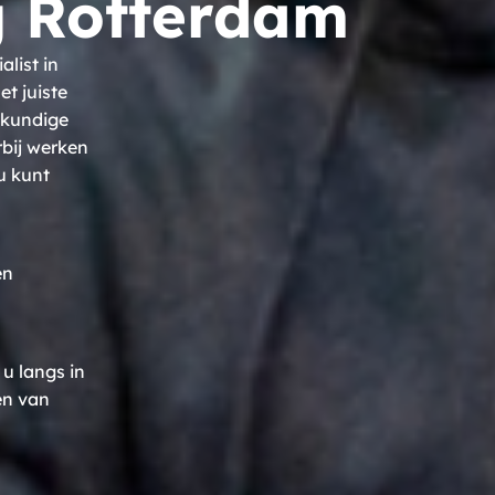
 Rotterdam
list in
t juiste
kkundige
rbij werken
u kunt
en
u langs in
en van