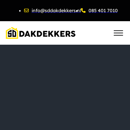
info@sddakdekkers.nl
085 401 7010