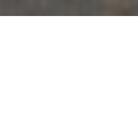
Waar dakbedekking in De
Bilt vaak op misgaat