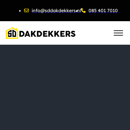
info@sddakdekkers.nl
085 401 7010