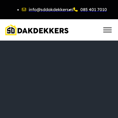
info@sddakdekkers.nl
085 401 7010