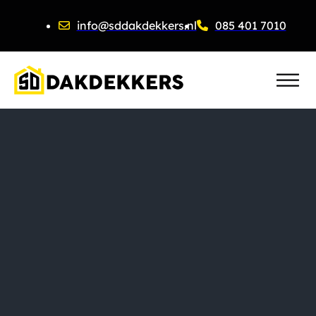
info@sddakdekkers.nl
085 401 7010