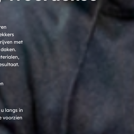
ren
ekkers
drijven met
 daken.
terialen,
esultaat.
en
u langs in
e voorzien