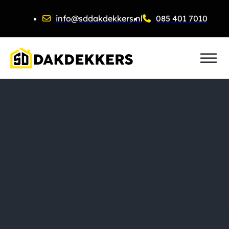
info@sddakdekkers.nl
085 401 7010