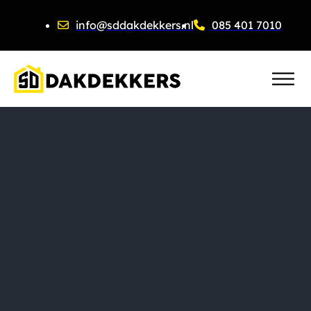
info@sddakdekkers.nl
085 401 7010