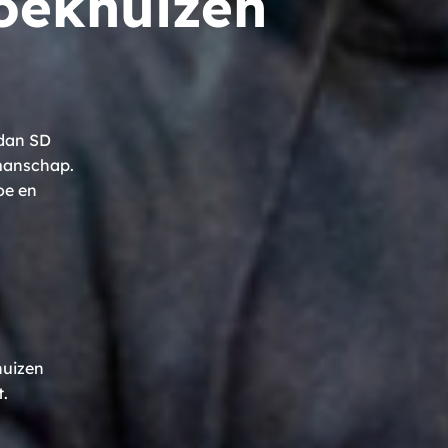
oekhuizen
 dan SD
kmanschap.
oe en
huizen
t.