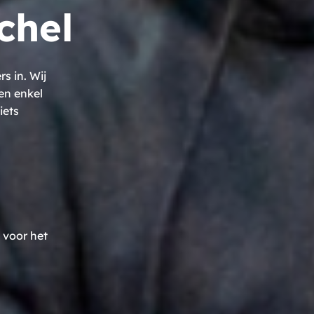
chel
 in. Wij
en enkel
iets
 voor het