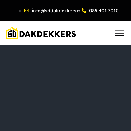
info@sddakdekkers.nl
085 401 7010