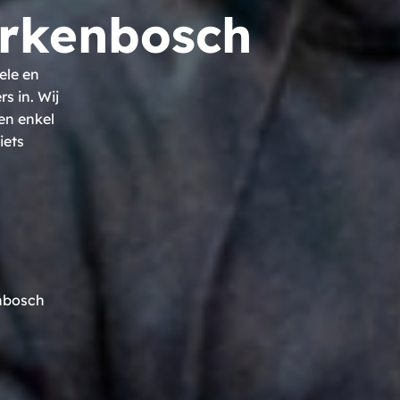
rkenbosch
ele en
 in. Wij
en enkel
iets
enbosch