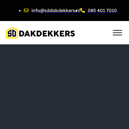
info@sddakdekkers.nl
085 401 7010