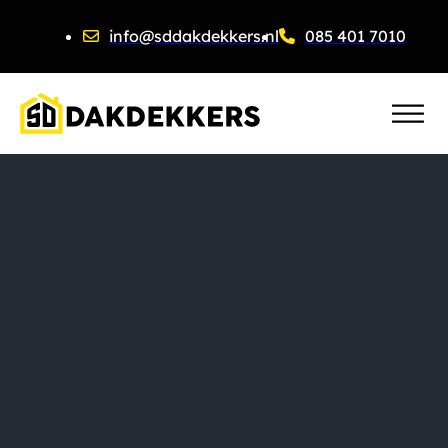
info@sddakdekkers.nl
085 401 7010