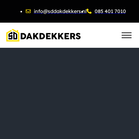
info@sddakdekkers.nl
085 401 7010