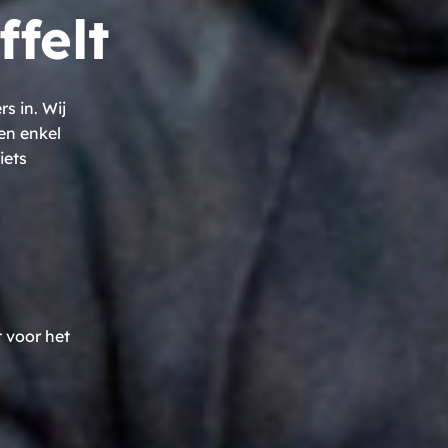
felt
 in. Wij
en enkel
iets
 voor het