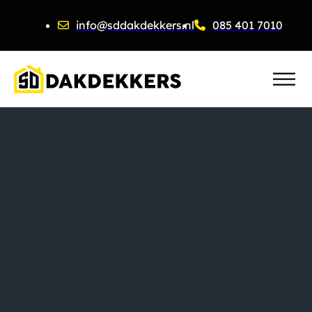
info@sddakdekkers.nl
085 401 7010