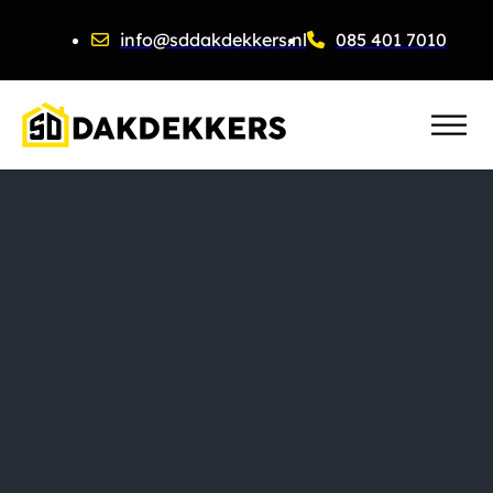
info@sddakdekkers.nl
085 401 7010