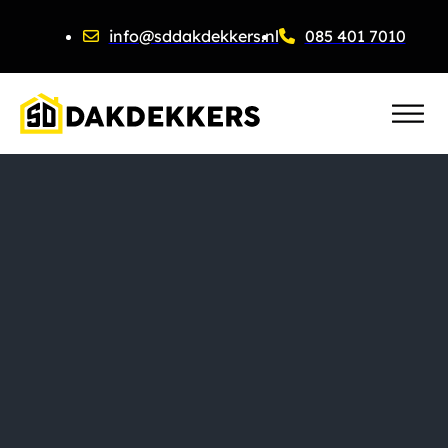
info@sddakdekkers.nl
085 401 7010