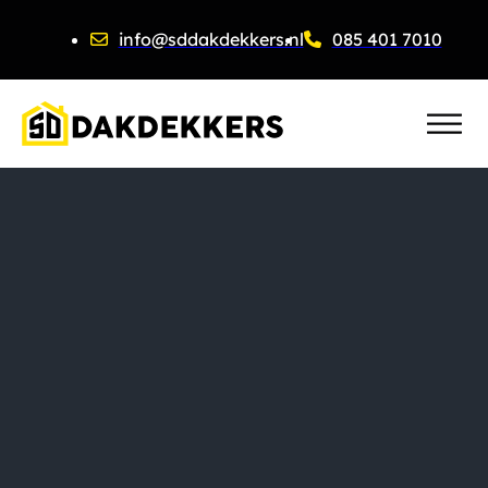
info@sddakdekkers.nl
085 401 7010