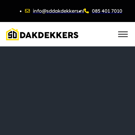
info@sddakdekkers.nl
085 401 7010