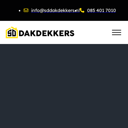
info@sddakdekkers.nl
085 401 7010