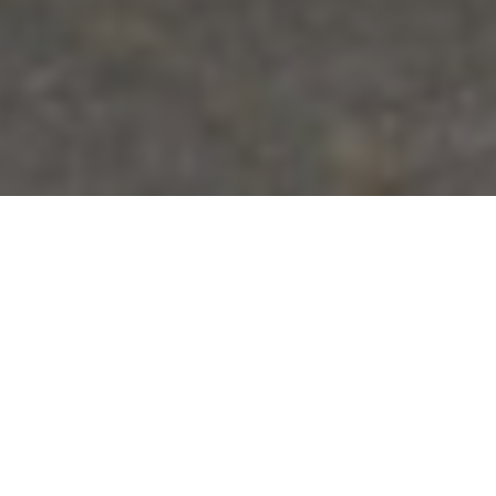
Gecombineerde dak- en
schoorsteenrenovatie
Voor deze woning hebben wij een complete
renovatie uitgevoerd waarbij zowel het bitumendak
als de schoorsteen werden aangepakt voor optimale
bescherming en duurzaamheid. Het oude
bitumendak werd vakkundig verwijderd en
vervangen door een nieuwe, hoogwaardige bitumen