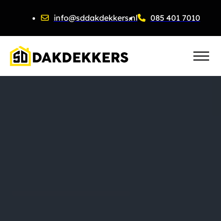
info@sddakdekkers.nl
085 401 7010