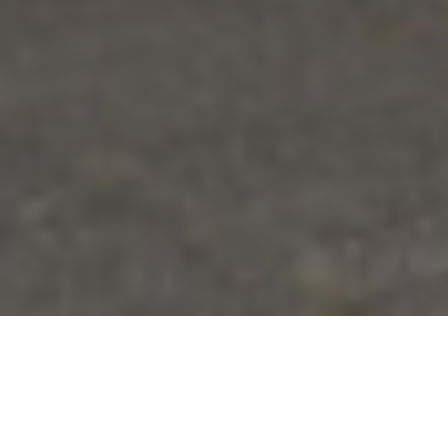
Dakkapel en nokdetail in
één keer hersteld
Dit project combineerde werk aan de dakkapel en de