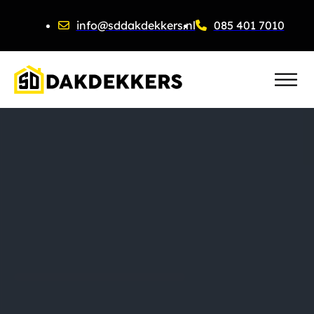
info@sddakdekkers.nl
085 401 7010