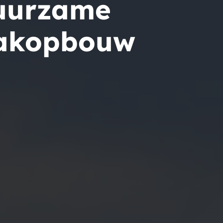
uurzame
dakopbouw