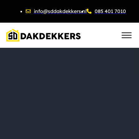
info@sddakdekkers.nl
085 401 7010