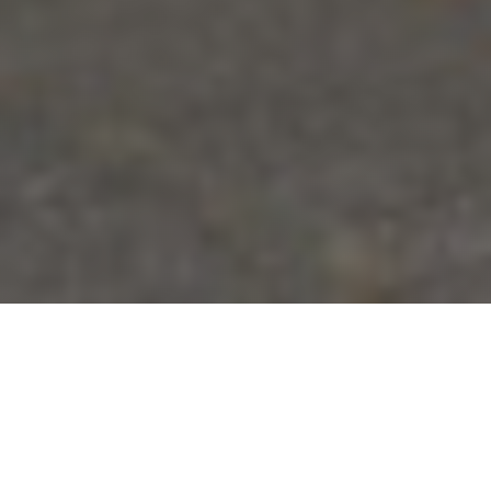
Complete pannendak
vervanging met Monier
dakpannen
Deze woning kreeg een volledige dakrenovatie