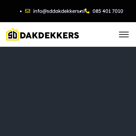
info@sddakdekkers.nl
085 401 7010