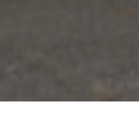
Grootschalige bitumen
dakrenovatie van 260