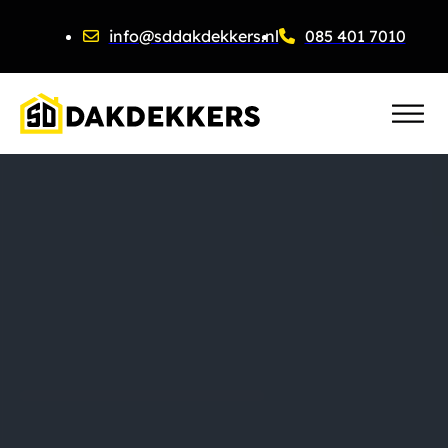
info@sddakdekkers.nl
085 401 7010