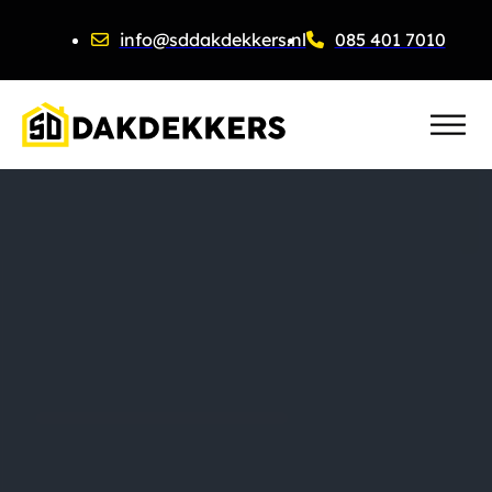
info@sddakdekkers.nl
085 401 7010