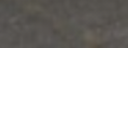
Grootschalige
dakrenovatie met
geavanceerde technieken
Bij dit omvangrijke project hebben we een complete
renovatie uitgevoerd van een groot bitumendak met
een oppervlakte van maar liefst 600m². Het
bestaande grindballast dak vertoonde tekenen van
veroudering en vereiste een professionele aanpak