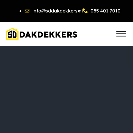
info@sddakdekkers.nl
085 401 7010