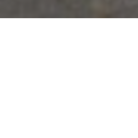
Professionele schoorsteen
renovatie met eco-lood
Voor deze woning hebben wij drie
schoorsteenkoppen volledig gerenoveerd om
lekkageproblemen te voorkomen en de levensduur te
verlengen. Het oude, verweerde voegwerk werd
zorgvuldig verwijderd en vervangen door nieuw,
weerbestendig voegwerk dat optimale bescherming
biedt tegen vocht en vorst. De afwerking gebeurde
met verduurzaamd eco-lood, een milieuvriendelijk
alternatief voor traditioneel lood dat uitstekende
weersbestendigheid en vormvastheid combineert.
Dit eco-lood werd vakkundig aangebracht rond de