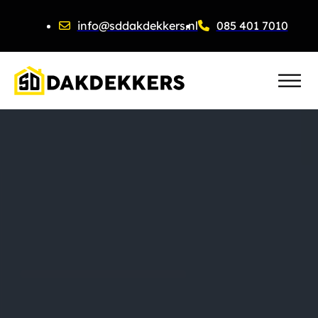
info@sddakdekkers.nl
085 401 7010