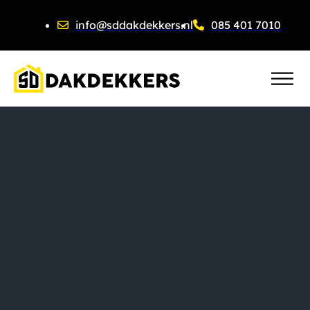
info@sddakdekkers.nl
085 401 7010