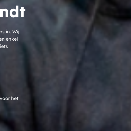
ndt
 in. Wij
en enkel
iets
voor het