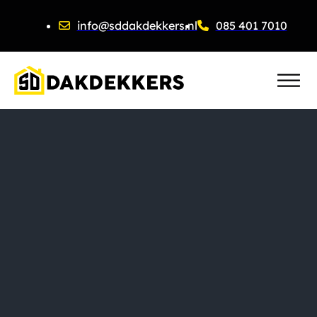
info@sddakdekkers.nl
085 401 7010