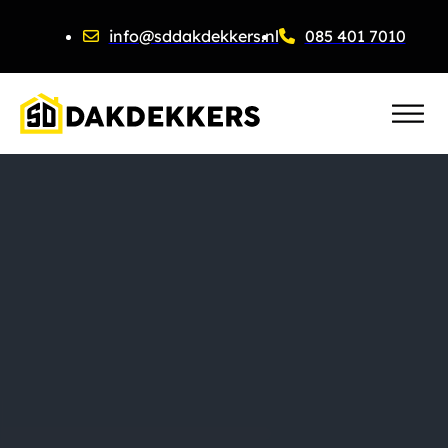
info@sddakdekkers.nl
085 401 7010